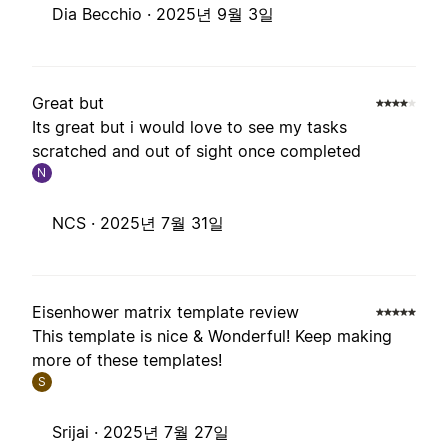
Dia Becchio ·
2025년 9월 3일
Great but
Its great but i would love to see my tasks
scratched and out of sight once completed
N
NCS ·
2025년 7월 31일
Eisenhower matrix template review
This template is nice & Wonderful! Keep making
more of these templates!
S
Srijai ·
2025년 7월 27일