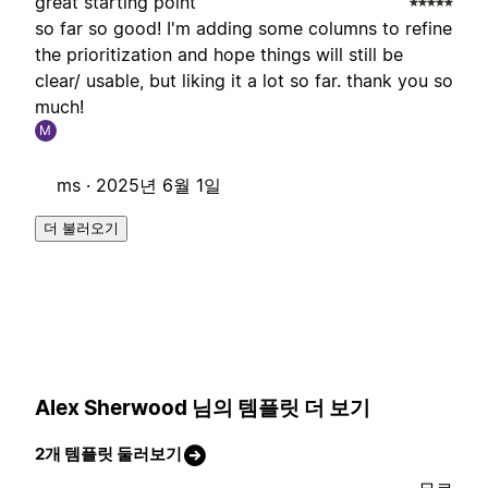
great starting point
so far so good! I'm adding some columns to refine
the prioritization and hope things will still be
clear/ usable, but liking it a lot so far. thank you so
much!
M
ms ·
2025년 6월 1일
더 불러오기
Alex Sherwood 님의 템플릿 더 보기
2개 템플릿 둘러보기