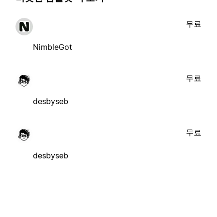
무료
NimbleGot
무료
desbyseb
무료
desbyseb