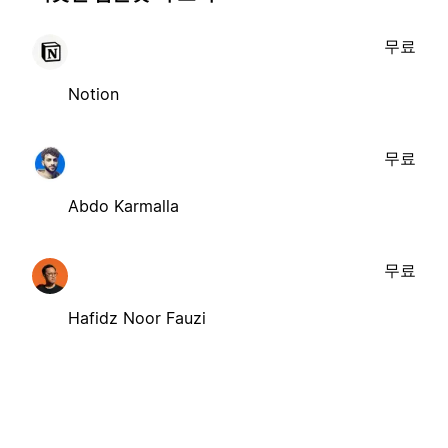
무료
Notion
무료
Abdo Karmalla
무료
Hafidz Noor Fauzi