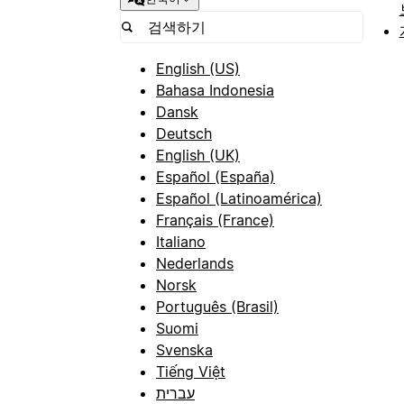
English (US)
Bahasa Indonesia
Dansk
Deutsch
English (UK)
Español (España)
Español (Latinoamérica)
Français (France)
Italiano
Nederlands
Norsk
Português (Brasil)
Suomi
Svenska
Tiếng Việt
עברית