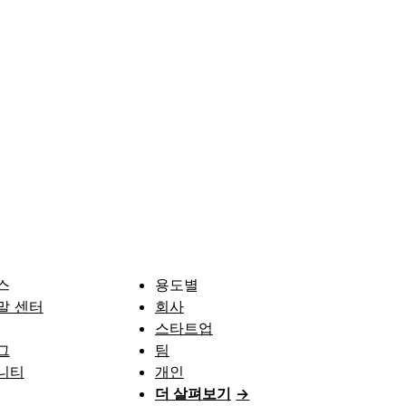
스
용도별
말 센터
회사
스타트업
그
팀
니티
개인
더 살펴보기
→