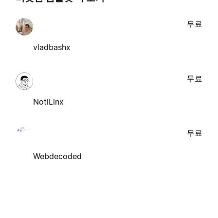
무료
vladbashx
무료
NotiLinx
무료
Webdecoded