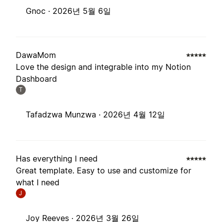
Gnoc ·
2026년 5월 6일
DawaMom
Love the design and integrable into my Notion
Dashboard
T
Tafadzwa Munzwa ·
2026년 4월 12일
Has everything I need
Great template. Easy to use and customize for
what I need
J
Joy Reeves ·
2026년 3월 26일