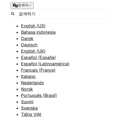
한국어
English (US)
Bahasa Indonesia
Dansk
Deutsch
English (UK)
Español (España)
Español (Latinoamérica)
Français (France)
Italiano
Nederlands
Norsk
Português (Brasil)
Suomi
Svenska
Tiếng Việt