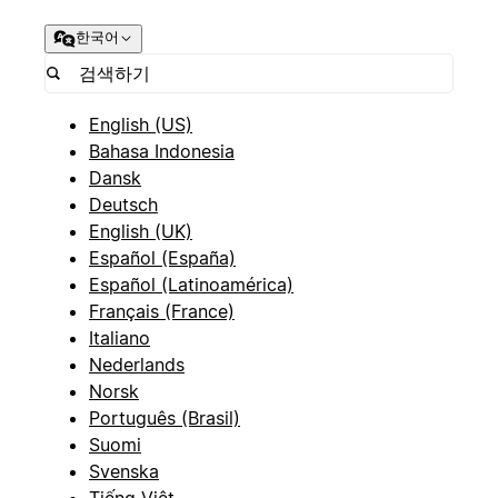
한국어
English (US)
Bahasa Indonesia
Dansk
Deutsch
English (UK)
Español (España)
Español (Latinoamérica)
Français (France)
Italiano
Nederlands
Norsk
Português (Brasil)
Suomi
Svenska
Tiếng Việt