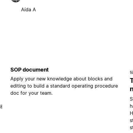
Aída A
SOP document
팀
Apply your new knowledge about blocks and
editing to build a standard operating procedure
doc for your team.
S
h
태
H
s
s