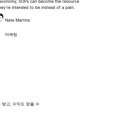
axonomy, SOPs can become the resource
hey’re intended to be instead of a pain.
Nate Martins
마케팅
 받고, 수익도 얻을 수