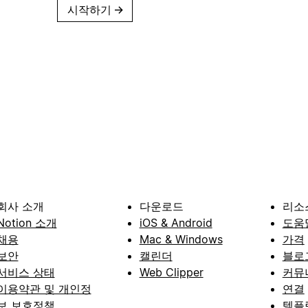
시작하기
→
회사 소개
다운로드
리소
Notion 소개
iOS & Android
도움
채용
Mac & Windows
가격
보안
캘린더
블로
서비스 상태
Web Clipper
커뮤
이용약관 및 개인정
연결
보 보호정책
템플