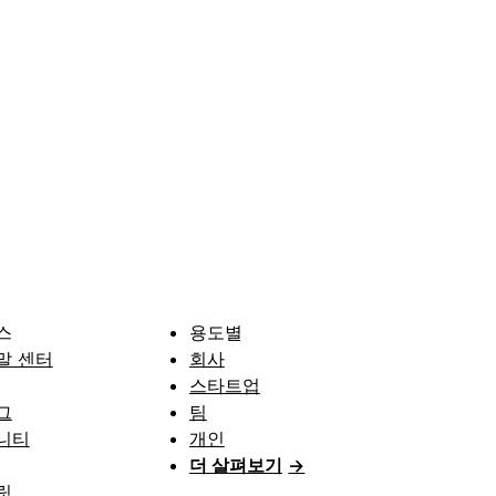
스
용도별
말 센터
회사
스타트업
그
팀
니티
개인
더 살펴보기
→
릿