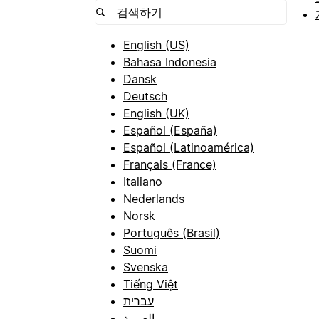
English (US)
Bahasa Indonesia
Dansk
Deutsch
English (UK)
Español (España)
Español (Latinoamérica)
Français (France)
Italiano
Nederlands
Norsk
Português (Brasil)
Suomi
Svenska
Tiếng Việt
עברית
العربية