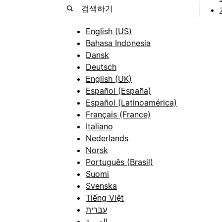
English (US)
Bahasa Indonesia
Dansk
Deutsch
English (UK)
Español (España)
Español (Latinoamérica)
Français (France)
Italiano
Nederlands
Norsk
Português (Brasil)
Suomi
Svenska
Tiếng Việt
עברית
العربية