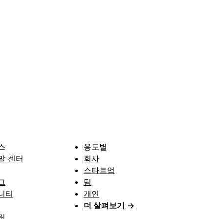
스
용도별
말 센터
회사
스타트업
그
팀
니티
개인
더 살펴보기
→
릿