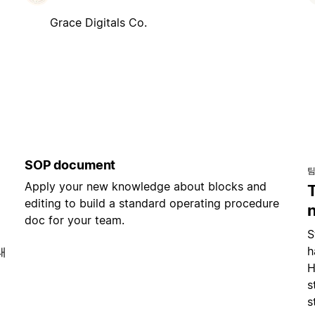
Grace Digitals Co.
SOP document
팀
Apply your new knowledge about blocks and
editing to build a standard operating procedure
doc for your team.
S
h
태
H
s
s