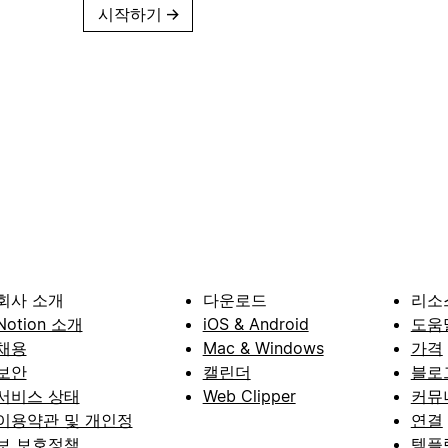
시작하기
→
회사 소개
다운로드
리소
Notion 소개
iOS & Android
도움
채용
Mac & Windows
가격
보안
캘린더
블로
서비스 상태
Web Clipper
커뮤
이용약관 및 개인정
연결
보 보호정책
템플