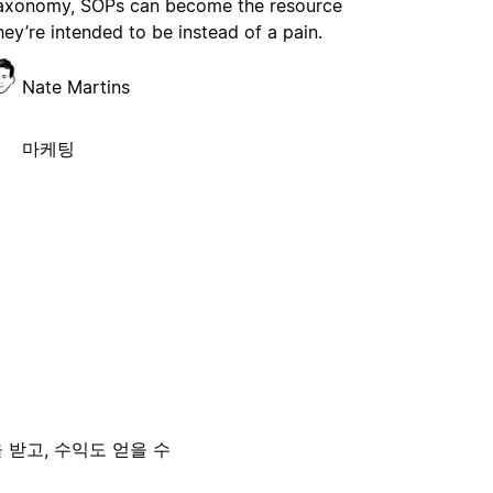
axonomy, SOPs can become the resource
hey’re intended to be instead of a pain.
Nate Martins
마케팅
 받고, 수익도 얻을 수