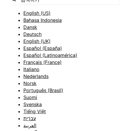
English (US)
Bahasa Indonesia
Dansk
Deutsch
English (UK)
Español (España)
Español (Latinoamérica)
Français (France)
Italiano
Nederlands
Norsk
Português (Brasil)
Suomi
Svenska
Tiếng Việt
עברית
العربية