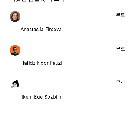
무료
Anastasiia Firsova
무료
Hafidz Noor Fauzi
무료
Ilkem Ege Sozbilir