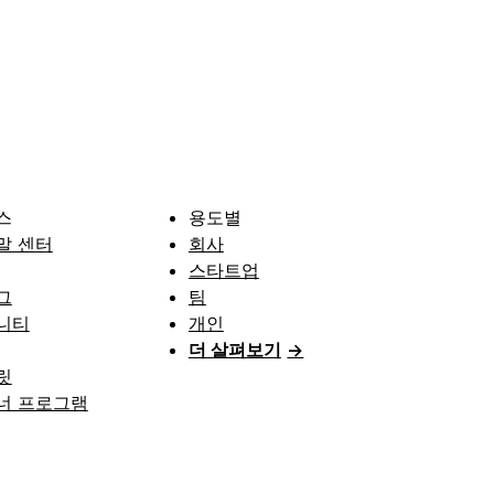
스
용도별
말 센터
회사
스타트업
그
팀
니티
개인
더 살펴보기
→
릿
너 프로그램