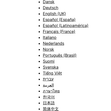
Dansk
Deutsch
English (UK)
Español (España)
Español (Latinoamérica)
Français (France)
Italiano
Nederlands
Norsk
Português (Brasil)
Suomi
Svenska
Tiếng Việt
עברית
العربية
ภาษาไทย
한국어
日本語
简体中文