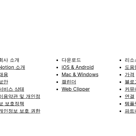
회사 소개
다운로드
리소
Notion 소개
iOS & Android
도움
채용
Mac & Windows
가격
보안
캘린더
블로
서비스 상태
Web Clipper
커뮤
이용약관 및 개인정
연결
보 보호정책
템플
개인정보 보호 권한
파트