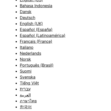
Bahasa Indonesia
Dansk
Deutsch
English (UK)
Español (España)
Español (Latinoamérica)
Français (France)
Italiano
Nederlands
Norsk
Português (Brasil)
Suomi
Svenska
Tiếng Việt
עברית
العربية
ภาษาไทย
한국어