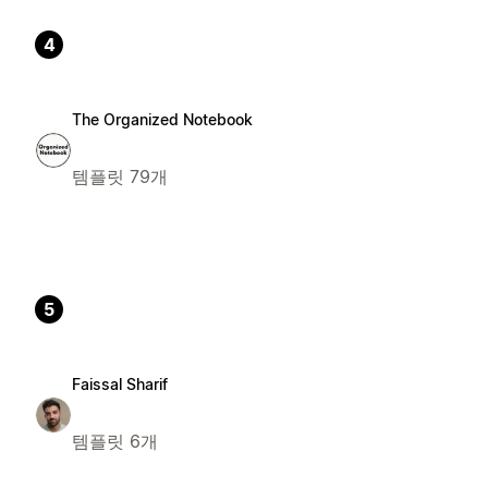
4
The Organized Notebook
템플릿 79개
5
Faissal Sharif
템플릿 6개