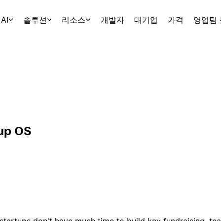
AI
솔루션
리소스
개발자
대기업
가격
영업팀
tup OS
tartups don't have much time to build key fundraising, te