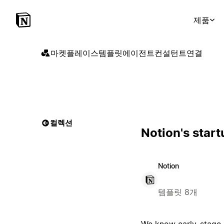
제품
마켓플레이스
템플릿
에이전트
컨설턴트
연결
컬렉션
Notion's star
Notion
템플릿 8개
We know early-stage s