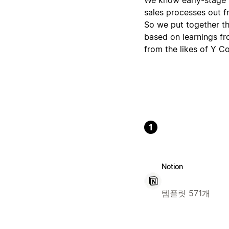
sales processes out f
So we put together th
based on learnings fr
from the likes of Y C
1
Notion
템플릿 571개