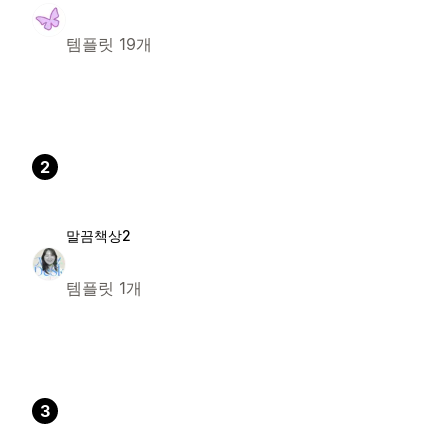
템플릿 19개
2
말끔책상2
템플릿 1개
3