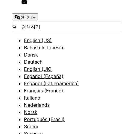
한국어
English (US)
Bahasa Indonesia
Dansk
Deutsch
English (UK)
Español (España)
Español (Latinoamérica)
Français (France)
Italiano
Nederlands
Norsk
Português (Brasil)
Suomi
Svenska