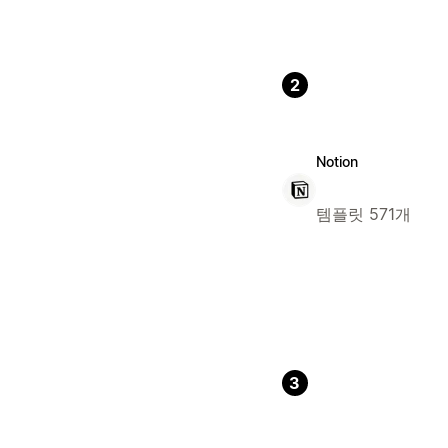
2
Notion
템플릿 571개
3