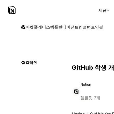
제품
마켓플레이스
템플릿
에이전트
컨설턴트
연결
컬렉션
GitHub 학생 
Notion
템플릿 7개
Notion과 GitHub