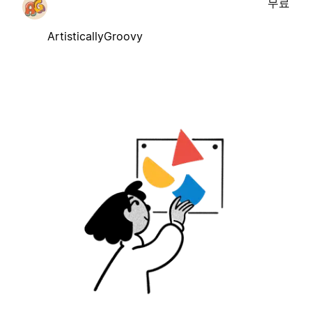
무료
ArtisticallyGroovy