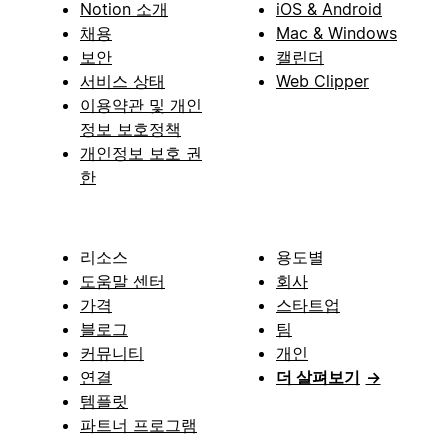
Notion 소개
iOS & Android
채용
Mac & Windows
보안
캘린더
서비스 상태
Web Clipper
이용약관 및 개인
정보 보호정책
개인정보 보호 권
한
리소스
용도별
도움말 센터
회사
가격
스타트업
블로그
팀
커뮤니티
개인
연결
더 살펴보기
→
템플릿
파트너 프로그램