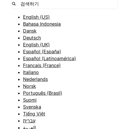
English (US)
Bahasa Indonesia
Dansk
Deutsch
English (UK)
Español (España)
Español (Latinoamérica)
Français (France)
Italiano
Nederlands
Norsk
Português (Brasil)
Suomi
Svenska
Tiếng Việt
עברית
العربية