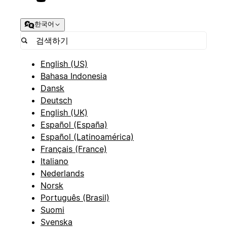
한국어
English (US)
Bahasa Indonesia
Dansk
Deutsch
English (UK)
Español (España)
Español (Latinoamérica)
Français (France)
Italiano
Nederlands
Norsk
Português (Brasil)
Suomi
Svenska