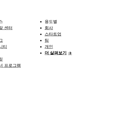
스
용도별
말 센터
회사
스타트업
그
팀
니티
개인
더 살펴보기
→
릿
너 프로그램