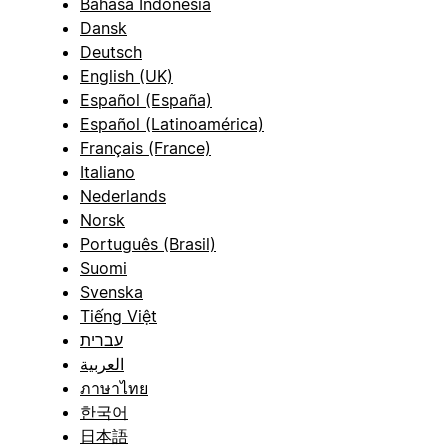
Bahasa Indonesia
Dansk
Deutsch
English (UK)
Español (España)
Español (Latinoamérica)
Français (France)
Italiano
Nederlands
Norsk
Português (Brasil)
Suomi
Svenska
Tiếng Việt
עברית
العربية
ภาษาไทย
한국어
日本語