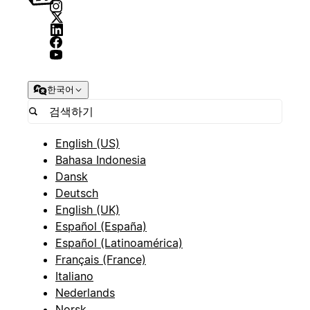
한국어
English (US)
Bahasa Indonesia
Dansk
Deutsch
English (UK)
Español (España)
Español (Latinoamérica)
Français (France)
Italiano
Nederlands
Norsk