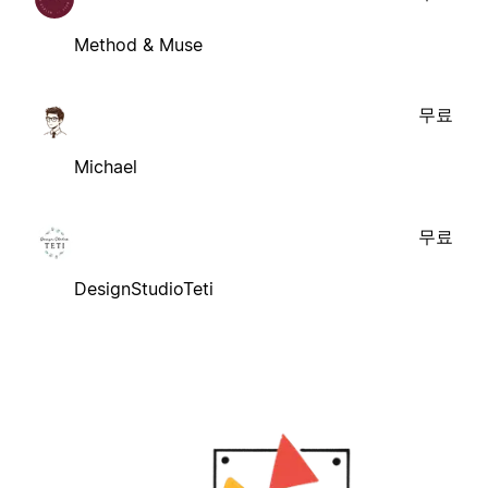
Method & Muse
무료
Michael
무료
DesignStudioTeti