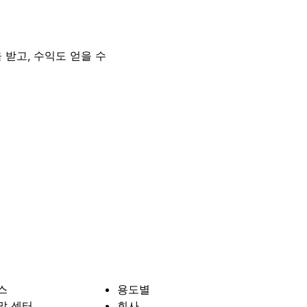
 받고, 수익도 얻을 수
스
용도별
말 센터
회사