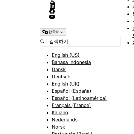
한국어
English (US)
Bahasa Indonesia
Dansk
Deutsch
English (UK)
Español (España)
Español (Latinoamérica)
Français (France)
Italiano
Nederlands
Norsk