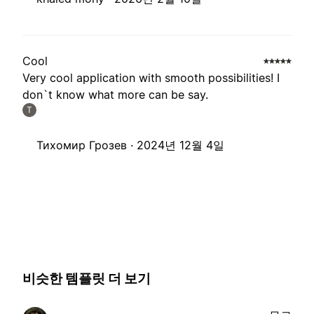
Cool
Very cool application with smooth possibilities! I
don`t know what more can be say.
Т
Тихомир Грозев ·
2024년 12월 4일
비슷한 템플릿 더 보기