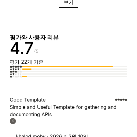
보기
평가와 사용자 리뷰
4.7
5
평가 22개 기준
Good Template
Simple and Useful Template for gathering and
documenting APIs
K
khaled mohy ·
2026년 2월 10일