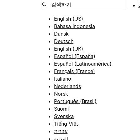
English (US)
Bahasa Indonesia
Dansk
Deutsch
English (UK)
Español (España)
Español (Latinoamérica)
Français (France)
Italiano
Nederlands
Norsk
Português (Brasil)
Suomi
Svenska
Tiếng Việt
עברית
العربية