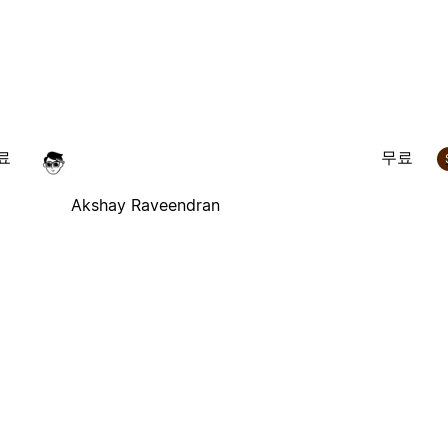
료
무료
Akshay Raveendran