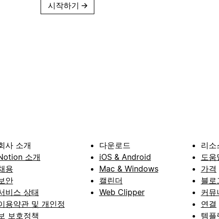
시작하기
→
회사 소개
다운로드
리소
Notion 소개
iOS & Android
도움
채용
Mac & Windows
가격
보안
캘린더
블로
서비스 상태
Web Clipper
커뮤
이용약관 및 개인정
연결
보 보호정책
템플