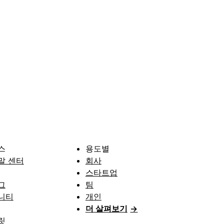
스
용도별
말 센터
회사
스타트업
그
팀
니티
개인
더 살펴보기
→
릿