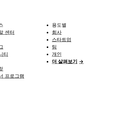
스
용도별
말 센터
회사
스타트업
그
팀
니티
개인
더 살펴보기
→
릿
너 프로그램