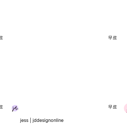
료
무료
료
무료
jess | jddesignonline