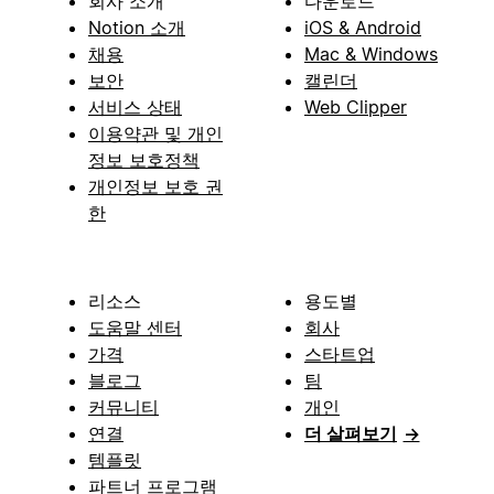
회사 소개
다운로드
Notion 소개
iOS & Android
채용
Mac & Windows
보안
캘린더
서비스 상태
Web Clipper
이용약관 및 개인
정보 보호정책
개인정보 보호 권
한
리소스
용도별
도움말 센터
회사
가격
스타트업
블로그
팀
커뮤니티
개인
연결
더 살펴보기
→
템플릿
파트너 프로그램