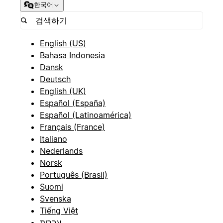
한국어
English (US)
Bahasa Indonesia
Dansk
Deutsch
English (UK)
Español (España)
Español (Latinoamérica)
Français (France)
Italiano
Nederlands
Norsk
Português (Brasil)
Suomi
Svenska
Tiếng Việt
עברית