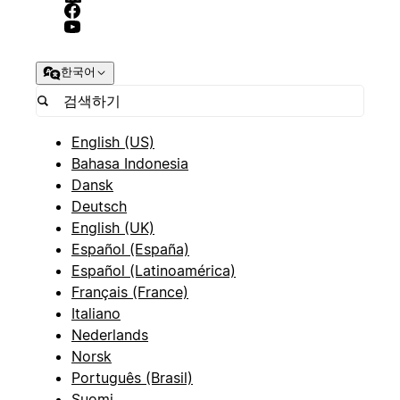
한국어
English (US)
Bahasa Indonesia
Dansk
Deutsch
English (UK)
Español (España)
Español (Latinoamérica)
Français (France)
Italiano
Nederlands
Norsk
Português (Brasil)
Suomi