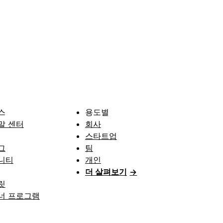
스
용도별
말 센터
회사
스타트업
그
팀
니티
개인
더 살펴보기
→
릿
너 프로그램