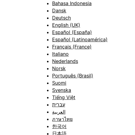
Bahasa Indonesia
Dansk
Deutsch
English (UK)
Español (España)
Español (Latinoamérica)
Français (France)
Italiano
Nederlands
Norsk
Português (Brasil)
Suomi
Svenska
Tiếng Việt
עברית
العربية
ภาษาไทย
한국어
日本語