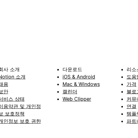
회사 소개
다운로드
리소
Notion 소개
iOS & Android
도움
채용
Mac & Windows
가격
보안
캘린더
블로
서비스 상태
Web Clipper
커뮤
이용약관 및 개인정
연결
보 보호정책
템플
개인정보 보호 권한
파트