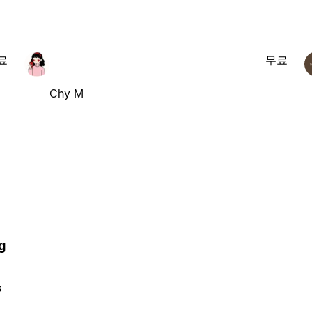
료
무료
Chy M
g
s