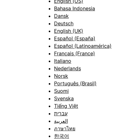
English (US)
Bahasa Indonesia
Dansk
Deutsch
English (UK)
Español (España)
Español (Latinoamérica)
Français (France)
Italiano
Nederlands
Norsk
Português (Brasil)
Suomi
Svenska
Tiếng Việt
עברית
العربية
ภาษาไทย
한국어