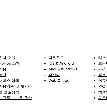
회사 소개
다운로드
리소
Notion 소개
iOS & Android
도움
채용
Mac & Windows
가격
보안
캘린더
블로
서비스 상태
Web Clipper
커뮤
이용약관 및 개인정
연결
보 보호정책
템플
개인정보 보호 권한
파트