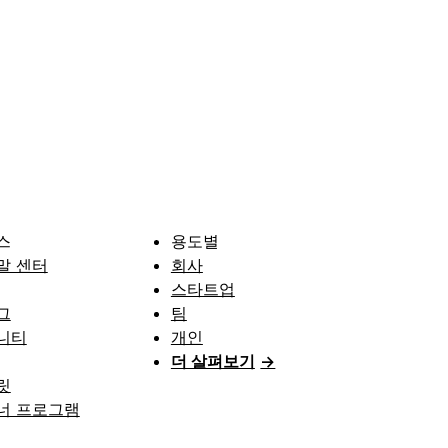
스
용도별
말 센터
회사
스타트업
그
팀
니티
개인
더 살펴보기
→
릿
너 프로그램