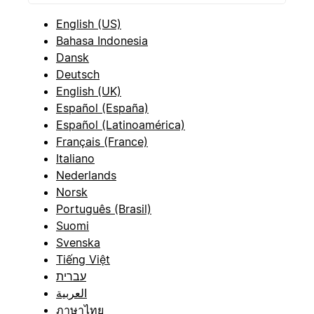
English (US)
Bahasa Indonesia
Dansk
Deutsch
English (UK)
Español (España)
Español (Latinoamérica)
Français (France)
Italiano
Nederlands
Norsk
Português (Brasil)
Suomi
Svenska
Tiếng Việt
עברית
العربية
ภาษาไทย