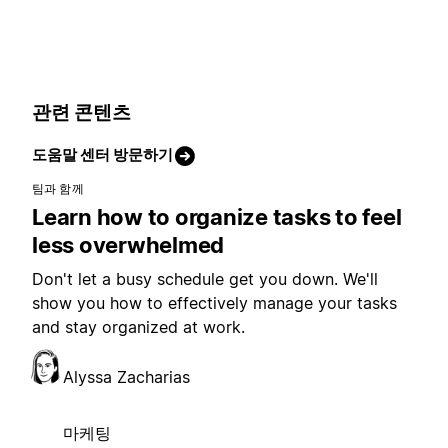
관련 콘텐츠
도움말 센터 방문하기
팀과 함께
Learn how to organize tasks to feel
less overwhelmed
Don't let a busy schedule get you down. We'll
show you how to effectively manage your tasks
and stay organized at work.
Alyssa Zacharias
마케팅