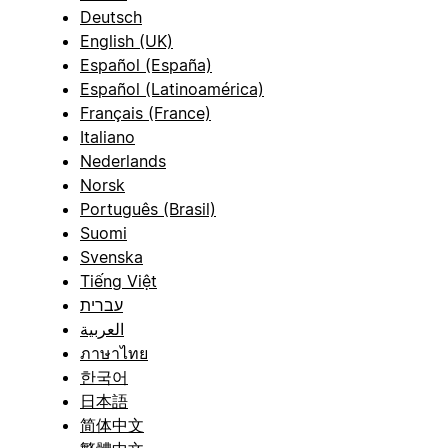
Deutsch
English (UK)
Español (España)
Español (Latinoamérica)
Français (France)
Italiano
Nederlands
Norsk
Português (Brasil)
Suomi
Svenska
Tiếng Việt
עברית
العربية
ภาษาไทย
한국어
日本語
简体中文