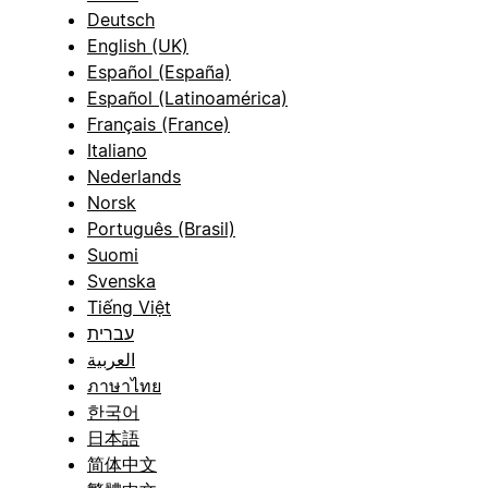
Deutsch
English (UK)
Español (España)
Español (Latinoamérica)
Français (France)
Italiano
Nederlands
Norsk
Português (Brasil)
Suomi
Svenska
Tiếng Việt
עברית
العربية
ภาษาไทย
한국어
日本語
简体中文