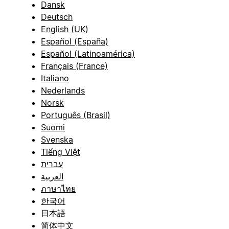
Dansk
Deutsch
English (UK)
Español (España)
Español (Latinoamérica)
Français (France)
Italiano
Nederlands
Norsk
Português (Brasil)
Suomi
Svenska
Tiếng Việt
עברית
العربية
ภาษาไทย
한국어
日本語
简体中文