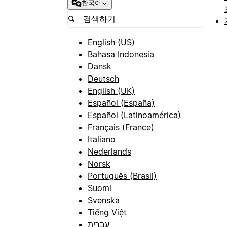
한국어
English (US)
Bahasa Indonesia
Dansk
Deutsch
English (UK)
Español (España)
Español (Latinoamérica)
Français (France)
Italiano
Nederlands
Norsk
Português (Brasil)
Suomi
Svenska
Tiếng Việt
עברית