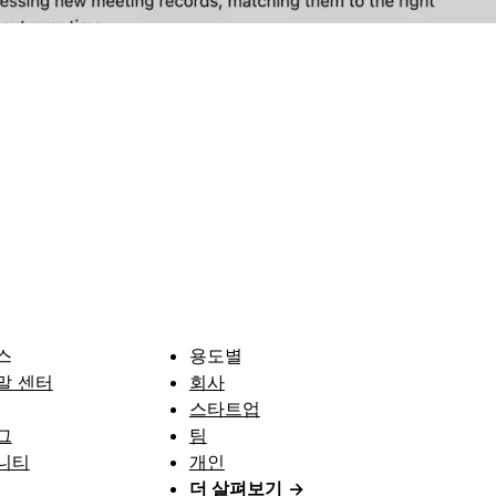
스
용도별
말 센터
회사
스타트업
그
팀
니티
개인
더 살펴보기
→