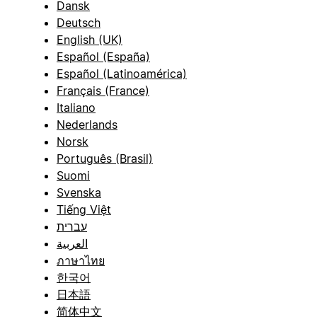
Dansk
Deutsch
English (UK)
Español (España)
Español (Latinoamérica)
Français (France)
Italiano
Nederlands
Norsk
Português (Brasil)
Suomi
Svenska
Tiếng Việt
עברית
العربية
ภาษาไทย
한국어
日本語
简体中文