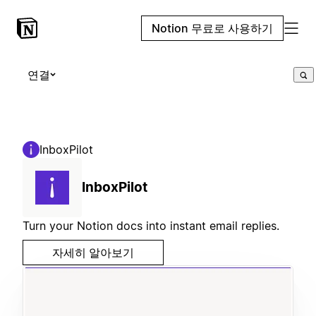
Notion 무료로 사용하기
연결
InboxPilot
InboxPilot
Turn your Notion docs into instant email replies.
자세히 알아보기