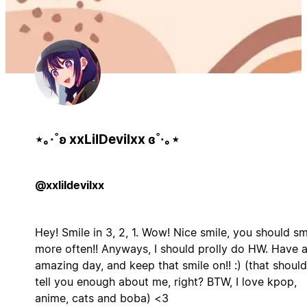
⋆｡‧˚ʚ xxLilDevilxx ɞ˚‧｡⋆
@xxlildevilxx
Hey! Smile in 3, 2, 1. Wow! Nice smile, you should sm
more often!! Anyways, I should prolly do HW. Have 
amazing day, and keep that smile on!! :) (that should
tell you enough about me, right? BTW, I love kpop,
anime, cats and boba) <3