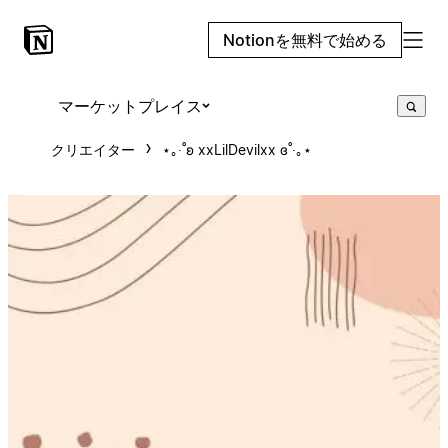
Notionを無料で始める
マーケットプレイス
クリエイター
⋆｡‧˚ʚ xxLilDevilxx ɞ˚‧｡⋆