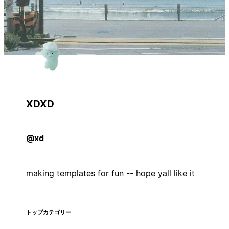
XDXD
@xd
making templates for fun -- hope yall like it
トップカテゴリー