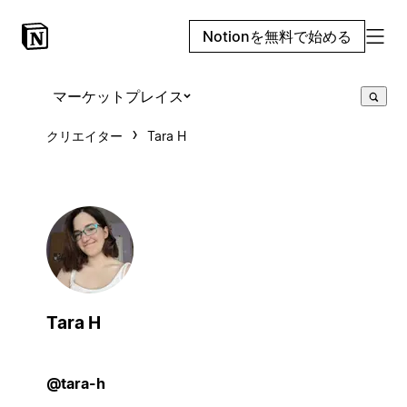
Notionを無料で始める
マーケットプレイス
クリエイター
Tara H
Tara H
@tara-h