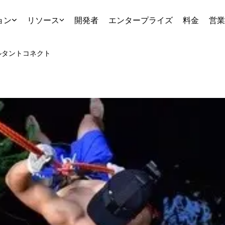
ョン
リソース
開発者
エンタープライズ
料金
営業
ルタント
コネクト