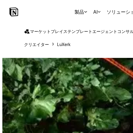
製品
AI
ソリューシ
マーケットプレイス
テンプレート
エージェント
コンサ
クリエイター
LuXerk