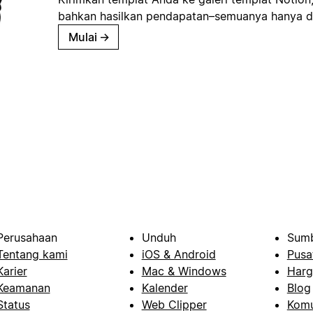
bahkan hasilkan pendapatan–semuanya hanya d
Mulai
→
Perusahaan
Unduh
Sumb
Tentang kami
iOS & Android
Pusa
Karier
Mac & Windows
Harg
Keamanan
Kalender
Blog
Status
Web Clipper
Komu