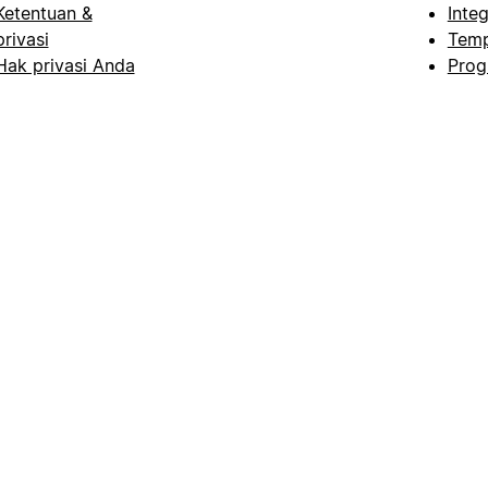
Ketentuan &
Integ
privasi
Temp
Hak privasi Anda
Prog