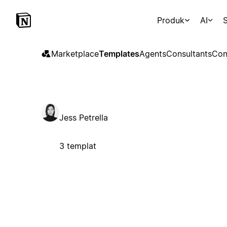
Produk
AI
S
Marketplace
Templates
Agents
Consultants
Con
Jess Petrella
3 templat