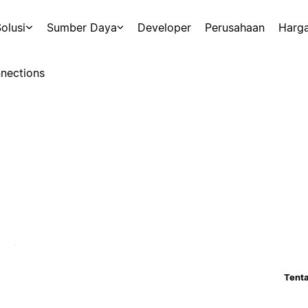
olusi
Sumber Daya
Developer
Perusahaan
Harg
nections
Tenta