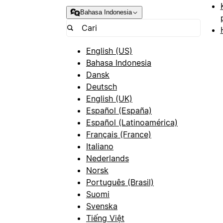
Bahasa Indonesia
English (US)
Bahasa Indonesia
Dansk
Deutsch
English (UK)
Español (España)
Español (Latinoamérica)
Français (France)
Italiano
Nederlands
Norsk
Português (Brasil)
Suomi
Svenska
Tiếng Việt