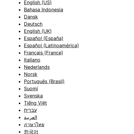
English (US)
Bahasa Indonesia
Dansk
Deutsch
English (UK)
Español (España)
Español (Latinoamérica)
Français (France)
Italiano
Nederlands
Norsk
Português (Brasil)
Suomi
Svenska
Tiếng Việt
עברית
العربية
ภาษาไทย
한국어