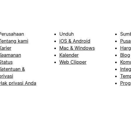
Perusahaan
Unduh
Sumb
Tentang kami
iOS & Android
Pusa
Karier
Mac & Windows
Harg
Keamanan
Kalender
Blog
Status
Web Clipper
Komu
Ketentuan &
Integ
privasi
Temp
Hak privasi Anda
Prog