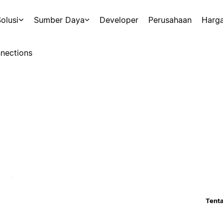
olusi
Sumber Daya
Developer
Perusahaan
Harg
nections
Tenta