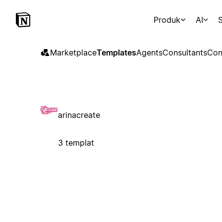
Produk
AI
S
Marketplace
Templates
Agents
Consultants
Con
arinacreate
3 templat