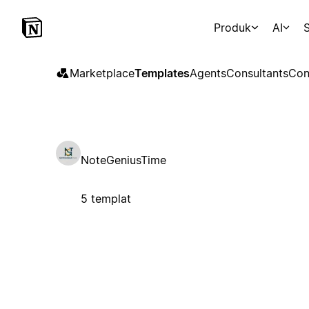
Produk
AI
S
Marketplace
Templates
Agents
Consultants
Con
NoteGeniusTime
5 templat