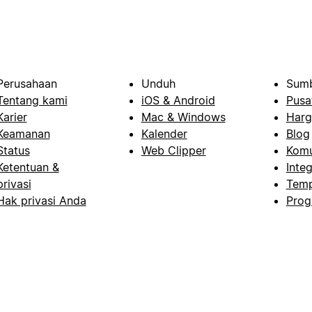
Perusahaan
Unduh
Sumb
Tentang kami
iOS & Android
Pusa
Karier
Mac & Windows
Harg
Keamanan
Kalender
Blog
Status
Web Clipper
Komu
Ketentuan &
Integ
privasi
Temp
Hak privasi Anda
Prog