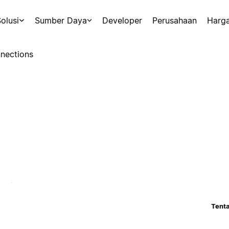
olusi
Sumber Daya
Developer
Perusahaan
Harg
nections
Tenta