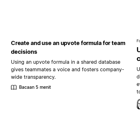
F
Create and use an upvote formula for team
decisions
Using an upvote formula in a shared database
U
gives teammates a voice and fosters company-
d
wide transparency.
e
Bacaan 5 menit
t