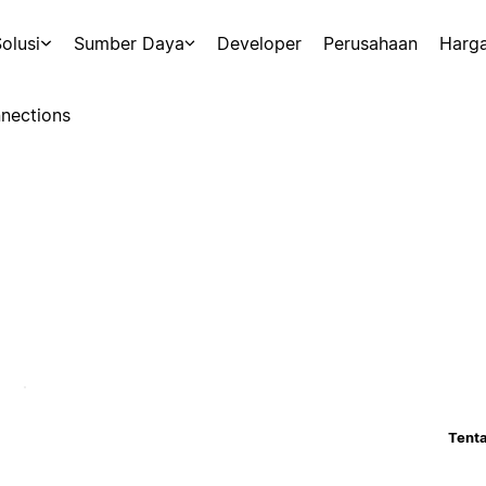
olusi
Sumber Daya
Developer
Perusahaan
Harg
nections
Tenta