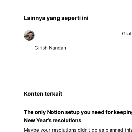
Lainnya yang seperti ini
Grat
Girish Nandan
Konten terkait
The only Notion setup you need for keepin
New Year’s resolutions
Maybe your resolutions didn’t go as planned thi