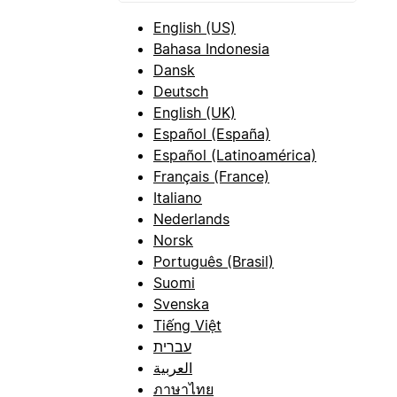
English (US)
Bahasa Indonesia
Dansk
Deutsch
English (UK)
Español (España)
Español (Latinoamérica)
Français (France)
Italiano
Nederlands
Norsk
Português (Brasil)
Suomi
Svenska
Tiếng Việt
עברית
العربية
ภาษาไทย