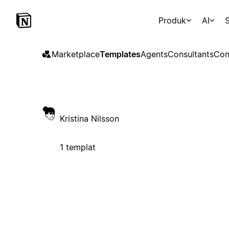
Produk
AI
S
Marketplace
Templates
Agents
Consultants
Con
Kristina Nilsson
1 templat