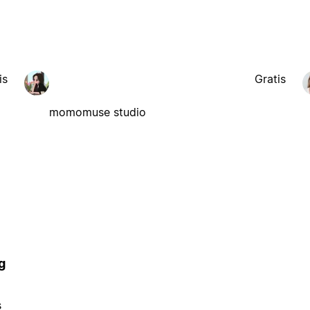
is
Gratis
momomuse studio
g
s