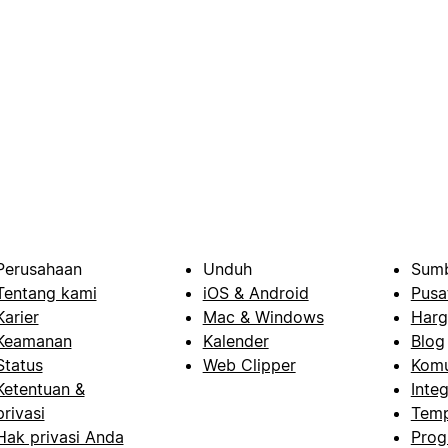
Perusahaan
Unduh
Sumb
Tentang kami
iOS & Android
Pusa
Karier
Mac & Windows
Harg
Keamanan
Kalender
Blog
Status
Web Clipper
Komu
Ketentuan &
Integ
privasi
Temp
Hak privasi Anda
Prog