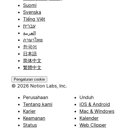
Suomi
Svenska
Tiếng Việt
עברית
العربية
ภาษาไทย
한국어
日本語
简体中文
繁體中文
Pengaturan cookie
© 2026 Notion Labs, Inc.
Perusahaan
Unduh
Tentang kami
iOS & Android
Karier
Mac & Windows
Keamanan
Kalender
Status
Web Clipper