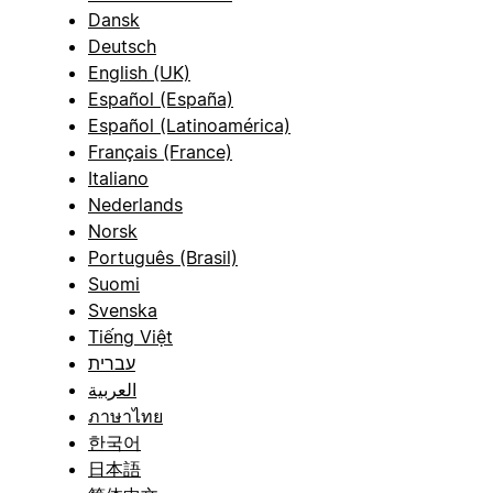
Dansk
Deutsch
English (UK)
Español (España)
Español (Latinoamérica)
Français (France)
Italiano
Nederlands
Norsk
Português (Brasil)
Suomi
Svenska
Tiếng Việt
עברית
العربية
ภาษาไทย
한국어
日本語